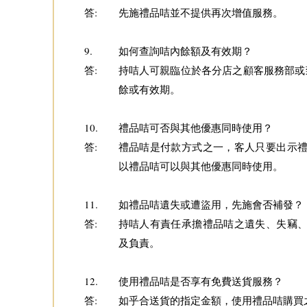
答:
先施禮品咭並不提供再次增值服務。
9.
如何查詢咭內餘額及有效期？
答:
持咭人可親臨位於各分店之顧客服務部或致電
餘或有效期。
10.
禮品咭可否與其他優惠同時使用？
答:
禮品咭是付款方式之一，客人只要出示
以禮品咭可以與其他優惠同時使用。
11.
如禮品咭遺失或遭盜用，先施會否補發？
答:
持咭人有責任承擔禮品咭之遺失、失竊
及負責。
12.
使用禮品咭是否享有免費送貨服務？
答:
如乎合送貨的指定金額，使用禮品咭購買