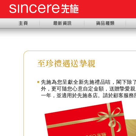
先施為您呈獻全新先施禮品咭，閣下除了可
外，更可隨您心意自定金額，送贈摯愛親
一年，並適用於先施各店。請於顧客服務