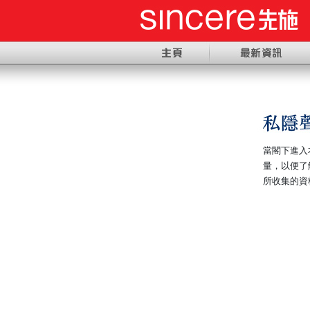
當閣下進入
量
，
以便了
所收集的資