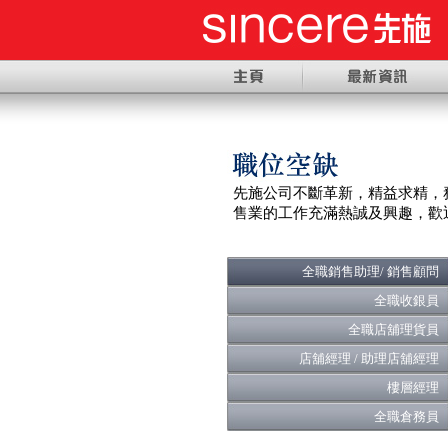
先施公司不斷革新
，
精益求精
，
售業的工作充滿熱誠及興趣
，
歡
全職銷售助理/ 銷售顧問
全職收銀員
全職店舖理貨員
店舖經理 / 助理店舖經理
樓層經理
全職倉務員