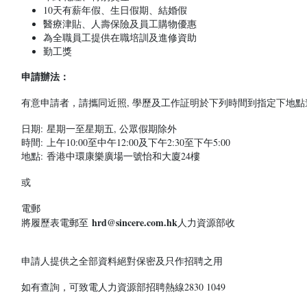
10天有薪年假、生日假期、結婚假
醫療津貼、人壽保險及員工購物優惠
為全職員工提供在職培訓及進修資助
勤工獎
申請辦法：
有意申請者，請攜同近照, 學歷及工作証明於下列時間到指定下地點
日期: 星期一至星期五, 公眾假期除外
時間: 上午10:00至中午12:00及下午2:30至下午5:00
地點: 香港中環康樂廣場一號怡和大廈24樓
或
電郵
hrd@sincere.com.hk
將履歷表電郵至
人力資源部收
申請人提供之全部資料絕對保密及只作招聘之用
如有查詢，可致電人力資源部招聘熱線2830 1049