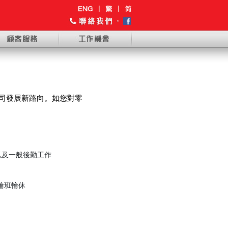
司發展新路向
。
如您對零
以及一般後勤工作
需輪班輪休