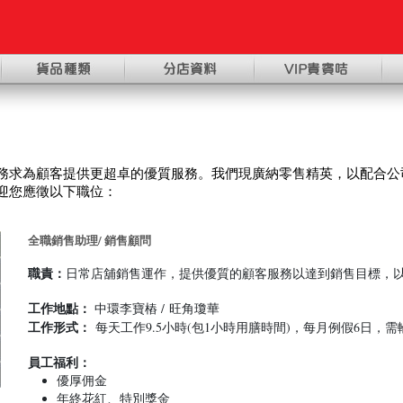
務求為顧客提供更超卓的優質服務
。
我們現廣納零售精英
，
以配合公
迎您應徵以下職位：
全職銷售助理/ 銷售顧問
職責：
日常店舖銷售運作，提供優質的顧客服務以達到銷售目標，
工作地點：
中環李寶樁 / 旺角瓊華
工作形式：
每天工作9.5小時(包1小時用膳時間)，每月例假6日，
員工福利：
優厚佣金
年終花紅、特別獎金